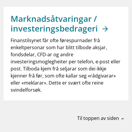
work_outline
Jobb hos oss
dashboard
Informasjon for investorer
Marknadsåtvaringar /
investeringsbedrageri
notifications_none
Abonner på nyhetsvarsel
Finanstilsynet får ofte førespurnader frå
enkeltpersonar som har blitt tilbode aksjar,
fondsdelar, CFD-ar og andre
investeringsmoglegheiter per telefon, e-post eller
post. Tilboda kjem frå seljarar som dei ikkje
kjenner frå før, som ofte kallar seg «rådgivarar»
eller «meklarar». Dette er svært ofte reine
svindelforsøk.
Til toppen av siden
expand_less