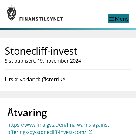
Gå til hovedinnhold
Gå til søkesiden
Meny
menu
Show this page in
Søk i
search
language
Stonecliff-invest
English
nettstedet
English
English home page
Sist publisert: 19. november 2024
Tilsyn
Aktuelt
Utskrivarland: Østerrike
Finanstilsynets registre
Tema
supervisor_account
Forbrukerinformasjon
Åtvaring
business
Om Finanstilsynet
https://www.fma.gv.at/en/fma-warns-against-
mail_outline
Kontakt oss
offerings-by-stonecliff-invest-com/