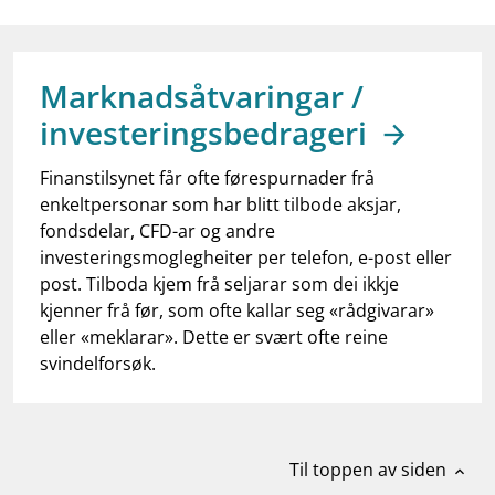
work_outline
Jobb hos oss
dashboard
Informasjon for investorer
Marknadsåtvaringar /
notifications_none
Abonner på nyhetsvarsel
investeringsbedrageri
Finanstilsynet får ofte førespurnader frå
enkeltpersonar som har blitt tilbode aksjar,
fondsdelar, CFD-ar og andre
investeringsmoglegheiter per telefon, e-post eller
post. Tilboda kjem frå seljarar som dei ikkje
kjenner frå før, som ofte kallar seg «rådgivarar»
eller «meklarar». Dette er svært ofte reine
svindelforsøk.
Til toppen av siden
expand_less