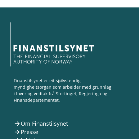
Finanstilsynet er eit sjølvstendig
myndigheitsorgan som arbeider med grunnlag
i lover og vedtak frå Stortinget, Regjeringa og
Finansdepartementet.
Om Finanstilsynet
arrow_forward
Presse
arrow_forward