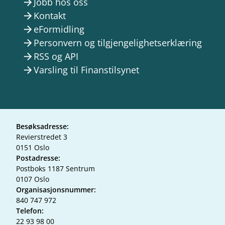
Jobb hos oss
arrow_forward
Kontakt
arrow_forward
eFormidling
arrow_forward
Personvern og tilgjengelighetserklæring
arrow_forward
RSS og API
arrow_forward
Varsling til Finanstilsynet
arrow_forward
Besøksadresse:
Revierstredet 3
0151 Oslo
Postadresse:
Postboks 1187 Sentrum
0107 Oslo
Organisasjonsnummer:
840 747 972
Telefon:
22 93 98 00