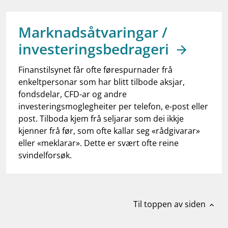
work_outline
Jobb hos oss
dashboard
Informasjon for investorer
Marknadsåtvaringar /
investeringsbedrageri
notifications_none
Abonner på nyhetsvarsel
Finanstilsynet får ofte førespurnader frå
enkeltpersonar som har blitt tilbode aksjar,
fondsdelar, CFD-ar og andre
investeringsmoglegheiter per telefon, e-post eller
post. Tilboda kjem frå seljarar som dei ikkje
kjenner frå før, som ofte kallar seg «rådgivarar»
eller «meklarar». Dette er svært ofte reine
svindelforsøk.
Til toppen av siden
expand_less