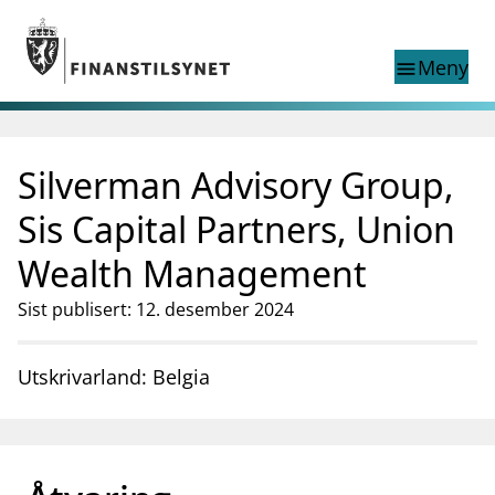
Gå til hovedinnhold
Gå til søkesiden
Meny
menu
Show this page in
Søk i
search
language
Silverman Advisory Group,
English
nettstedet
English
English home page
Sis Capital Partners, Union
Tilsyn
Wealth Management
Aktuelt
Finanstilsynets registre
Sist publisert: 12. desember 2024
Tema
supervisor_account
Forbrukerinformasjon
Utskrivarland: Belgia
business
Om Finanstilsynet
mail_outline
Kontakt oss