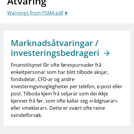
Åtvaring
work_outline
Jobb hos oss
Warnings from FSMA.pdf
dashboard
Informasjon for investorer
notifications_none
Abonner på nyhetsvarsel
Marknadsåtvaringar /
investeringsbedrageri
Finanstilsynet får ofte førespurnader frå
enkeltpersonar som har blitt tilbode aksjar,
fondsdelar, CFD-ar og andre
investeringsmoglegheiter per telefon, e-post eller
post. Tilboda kjem frå seljarar som dei ikkje
kjenner frå før, som ofte kallar seg «rådgivarar»
eller «meklarar». Dette er svært ofte reine
svindelforsøk.