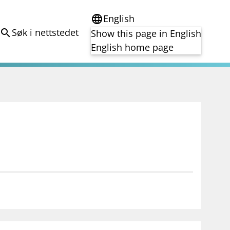
English
language
Søk i nettstedet
search
Show this page in English
English home page
e
Tema
Bærekraft
reg
DORA
Folkefinansiering
Kryptoeiendelsloven (MiCA)
Overtakelsestilbud
Alle tema
notifications_none
on for investorer
Abonner på nyhetsvarsel