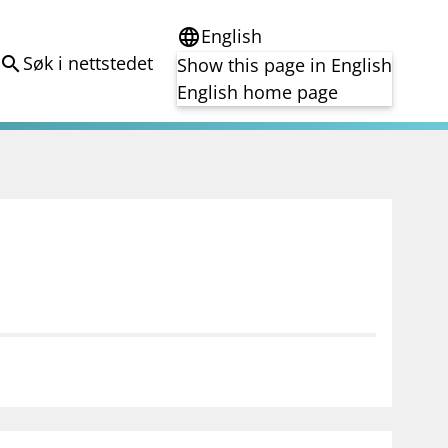
English
language
Søk i nettstedet
search
Show this page in English
English home page
e
Tema
Bærekraft
reg
DORA
Folkefinansiering
Kryptoeiendelsloven (MiCA)
Overtakelsestilbud
Alle tema
notifications_none
on for investorer
Abonner på nyhetsvarsel