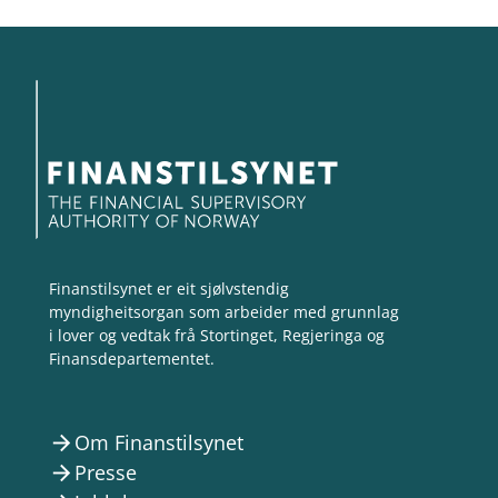
Finanstilsynet er eit sjølvstendig
myndigheitsorgan som arbeider med grunnlag
i lover og vedtak frå Stortinget, Regjeringa og
Finansdepartementet.
Om Finanstilsynet
arrow_forward
Presse
arrow_forward