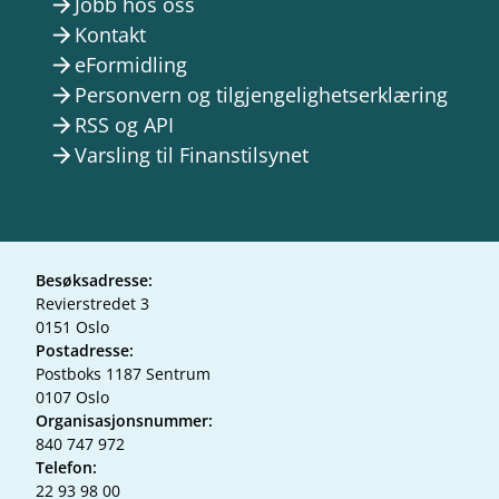
Jobb hos oss
arrow_forward
Kontakt
arrow_forward
eFormidling
arrow_forward
Personvern og tilgjengelighetserklæring
arrow_forward
RSS og API
arrow_forward
Varsling til Finanstilsynet
arrow_forward
Besøksadresse:
Revierstredet 3
0151 Oslo
Postadresse:
Postboks 1187 Sentrum
0107 Oslo
Organisasjonsnummer:
840 747 972
Telefon:
22 93 98 00