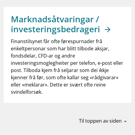
work_outline
Jobb hos oss
dashboard
Informasjon for investorer
Marknadsåtvaringar /
investeringsbedrageri
notifications_none
Abonner på nyhetsvarsel
Finanstilsynet får ofte førespurnader frå
enkeltpersonar som har blitt tilbode aksjar,
fondsdelar, CFD-ar og andre
investeringsmoglegheiter per telefon, e-post eller
post. Tilboda kjem frå seljarar som dei ikkje
kjenner frå før, som ofte kallar seg «rådgivarar»
eller «meklarar». Dette er svært ofte reine
svindelforsøk.
Til toppen av siden
expand_less