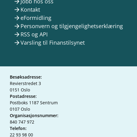
Jobb hos oss
arrow_forward
Kontakt
arrow_forward
eFormidling
arrow_forward
Personvern og tilgjengelighetserklæring
arrow_forward
RSS og API
arrow_forward
Varsling til Finanstilsynet
arrow_forward
Besøksadresse:
Revierstredet 3
0151 Oslo
Postadresse:
Postboks 1187 Sentrum
0107 Oslo
Organisasjonsnummer:
840 747 972
Telefon:
22 93 98 00