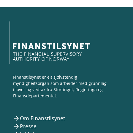
Finanstilsynet er eit sjølvstendig
myndigheitsorgan som arbeider med grunnlag
i lover og vedtak frå Stortinget, Regjeringa og
Finansdepartementet.
Om Finanstilsynet
arrow_forward
Presse
arrow_forward