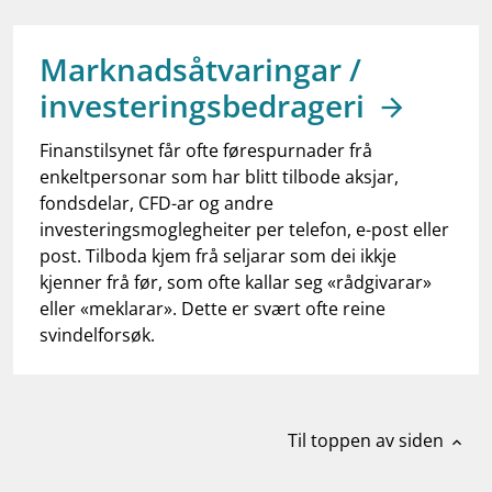
work_outline
Jobb hos oss
dashboard
Informasjon for investorer
Marknadsåtvaringar /
investeringsbedrageri
notifications_none
Abonner på nyhetsvarsel
Finanstilsynet får ofte førespurnader frå
enkeltpersonar som har blitt tilbode aksjar,
fondsdelar, CFD-ar og andre
investeringsmoglegheiter per telefon, e-post eller
post. Tilboda kjem frå seljarar som dei ikkje
kjenner frå før, som ofte kallar seg «rådgivarar»
eller «meklarar». Dette er svært ofte reine
svindelforsøk.
Til toppen av siden
expand_less