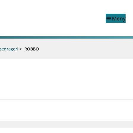
Meny
menu
bedrageri
>
ROBBO
Finanstilsynets registr
Virksomhetsregister
veiledninger
Prospekt grensekryssa til No
Shortsalgregisteret (SSR)
Tredjelandsrevisorregister
porter og vedtak
nar og analysar
og analysar
mail_outline
work_outline
dashboard
net
Kontakt oss
Jobb hos oss
Informasj