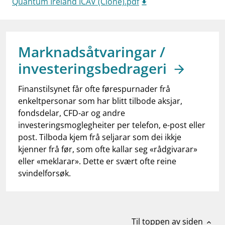
Quantum Ireland ICAV (Clone).pdf
work_outline
Jobb hos oss
dashboard
Informasjon for investorer
notifications_none
Marknadsåtvaringar /
Abonner på nyhetsvarsel
investeringsbedrageri
Finanstilsynet får ofte førespurnader frå
enkeltpersonar som har blitt tilbode aksjar,
fondsdelar, CFD-ar og andre
investeringsmoglegheiter per telefon, e-post eller
post. Tilboda kjem frå seljarar som dei ikkje
kjenner frå før, som ofte kallar seg «rådgivarar»
eller «meklarar». Dette er svært ofte reine
svindelforsøk.
Til toppen av siden
expand_less