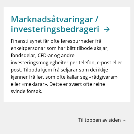
work_outline
Jobb hos oss
dashboard
Informasjon for investorer
Marknadsåtvaringar /
investeringsbedrageri
notifications_none
Abonner på nyhetsvarsel
Finanstilsynet får ofte førespurnader frå
enkeltpersonar som har blitt tilbode aksjar,
fondsdelar, CFD-ar og andre
investeringsmoglegheiter per telefon, e-post eller
post. Tilboda kjem frå seljarar som dei ikkje
kjenner frå før, som ofte kallar seg «rådgivarar»
eller «meklarar». Dette er svært ofte reine
svindelforsøk.
Til toppen av siden
expand_less