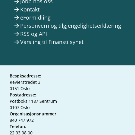
Jobb hos oss
arrow_forward
Kontakt
arrow_forward
eFormidling
arrow_forward
Personvern og tilgjengelighetserklæring
arrow_forward
RSS og API
arrow_forward
Varsling til Finanstilsynet
arrow_forward
Besøksadresse:
Revierstredet 3
0151 Oslo
Postadresse:
Postboks 1187 Sentrum
0107 Oslo
Organisasjonsnummer:
840 747 972
Telefon:
22 93 98 00