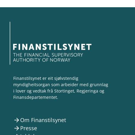
Finanstilsynet er eit sjølvstendig
myndigheitsorgan som arbeider med grunnlag
i lover og vedtak frå Stortinget, Regjeringa og
Finansdepartementet.
Om Finanstilsynet
arrow_forward
Presse
arrow_forward