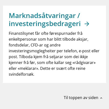
work_outline
Jobb hos oss
dashboard
Informasjon for investorer
Marknadsåtvaringar /
investeringsbedrageri
notifications_none
Abonner på nyhetsvarsel
Finanstilsynet får ofte førespurnader frå
enkeltpersonar som har blitt tilbode aksjar,
fondsdelar, CFD-ar og andre
investeringsmoglegheiter per telefon, e-post eller
post. Tilboda kjem frå seljarar som dei ikkje
kjenner frå før, som ofte kallar seg «rådgivarar»
eller «meklarar». Dette er svært ofte reine
svindelforsøk.
Til toppen av siden
expand_less