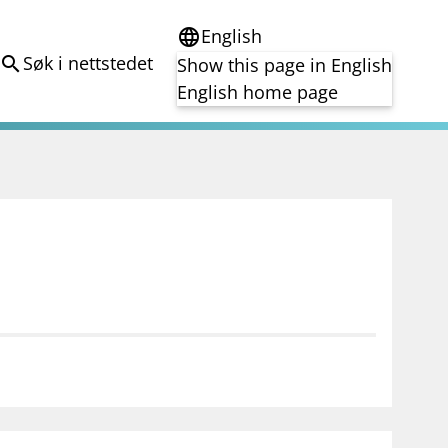
English
language
Søk i nettstedet
search
Show this page in English
English home page
e
Tema
Bærekraft
reg
DORA
Folkefinansiering
Kryptoeiendelsloven (MiCA)
Overtakelsestilbud
Alle tema
notifications_none
on for investorer
Abonner på nyhetsvarsel