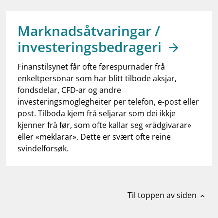
work_outline
Jobb hos oss
dashboard
Informasjon for investorer
Marknadsåtvaringar /
investeringsbedrageri
notifications_none
Abonner på nyhetsvarsel
Finanstilsynet får ofte førespurnader frå
enkeltpersonar som har blitt tilbode aksjar,
fondsdelar, CFD-ar og andre
investeringsmoglegheiter per telefon, e-post eller
post. Tilboda kjem frå seljarar som dei ikkje
kjenner frå før, som ofte kallar seg «rådgivarar»
eller «meklarar». Dette er svært ofte reine
svindelforsøk.
Til toppen av siden
expand_less