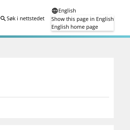
English
language
Søk i nettstedet
search
Show this page in English
English home page
e
Tema
Bærekraft
reg
DORA
Folkefinansiering
Kryptoeiendelsloven (MiCA)
Overtakelsestilbud
Alle tema
notifications_none
on for investorer
Abonner på nyhetsvarsel