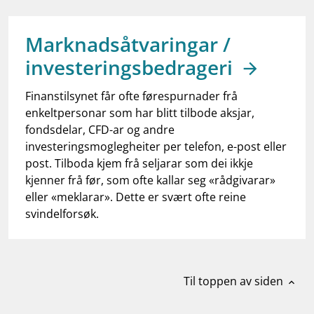
work_outline
Jobb hos oss
dashboard
Informasjon for investorer
Marknadsåtvaringar /
investeringsbedrageri
notifications_none
Abonner på nyhetsvarsel
Finanstilsynet får ofte førespurnader frå
enkeltpersonar som har blitt tilbode aksjar,
fondsdelar, CFD-ar og andre
investeringsmoglegheiter per telefon, e-post eller
post. Tilboda kjem frå seljarar som dei ikkje
kjenner frå før, som ofte kallar seg «rådgivarar»
eller «meklarar». Dette er svært ofte reine
svindelforsøk.
Til toppen av siden
expand_less