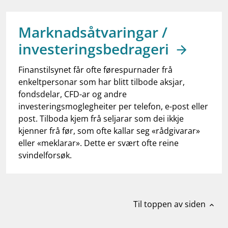
work_outline
Jobb hos oss
dashboard
Informasjon for investorer
Marknadsåtvaringar /
investeringsbedrageri
notifications_none
Abonner på nyhetsvarsel
Finanstilsynet får ofte førespurnader frå
enkeltpersonar som har blitt tilbode aksjar,
fondsdelar, CFD-ar og andre
investeringsmoglegheiter per telefon, e-post eller
post. Tilboda kjem frå seljarar som dei ikkje
kjenner frå før, som ofte kallar seg «rådgivarar»
eller «meklarar». Dette er svært ofte reine
svindelforsøk.
Til toppen av siden
expand_less