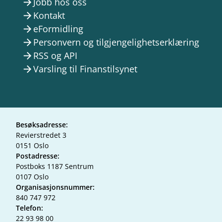
Jobb hos oss
arrow_forward
Kontakt
arrow_forward
eFormidling
arrow_forward
Personvern og tilgjengelighetserklæring
arrow_forward
RSS og API
arrow_forward
Varsling til Finanstilsynet
arrow_forward
Besøksadresse:
Revierstredet 3
0151 Oslo
Postadresse:
Postboks 1187 Sentrum
0107 Oslo
Organisasjonsnummer:
840 747 972
Telefon:
22 93 98 00