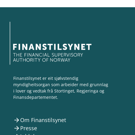
Finanstilsynet er eit sjølvstendig
myndigheitsorgan som arbeider med grunnlag
i lover og vedtak frå Stortinget, Regjeringa og
Finansdepartementet.
Om Finanstilsynet
arrow_forward
Presse
arrow_forward