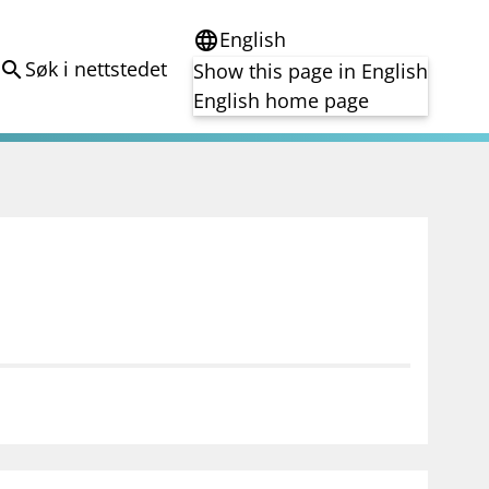
English
language
Søk i nettstedet
search
Show this page in English
English home page
e
Tema
Bærekraft
reg
DORA
Folkefinansiering
Kryptoeiendelsloven (MiCA)
Overtakelsestilbud
Alle tema
notifications_none
on for investorer
Abonner på nyhetsvarsel