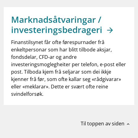
work_outline
Jobb hos oss
dashboard
Informasjon for investorer
Marknadsåtvaringar /
investeringsbedrageri
notifications_none
Abonner på nyhetsvarsel
Finanstilsynet får ofte førespurnader frå
enkeltpersonar som har blitt tilbode aksjar,
fondsdelar, CFD-ar og andre
investeringsmoglegheiter per telefon, e-post eller
post. Tilboda kjem frå seljarar som dei ikkje
kjenner frå før, som ofte kallar seg «rådgivarar»
eller «meklarar». Dette er svært ofte reine
svindelforsøk.
Til toppen av siden
expand_less