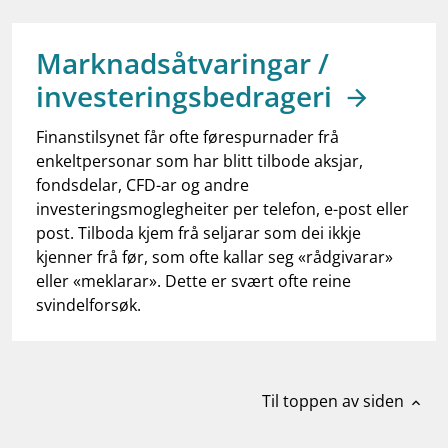
work_outline
Jobb hos oss
dashboard
Informasjon for investorer
Marknadsåtvaringar /
investeringsbedrageri
notifications_none
Abonner på nyhetsvarsel
Finanstilsynet får ofte førespurnader frå
enkeltpersonar som har blitt tilbode aksjar,
fondsdelar, CFD-ar og andre
investeringsmoglegheiter per telefon, e-post eller
post. Tilboda kjem frå seljarar som dei ikkje
kjenner frå før, som ofte kallar seg «rådgivarar»
eller «meklarar». Dette er svært ofte reine
svindelforsøk.
Til toppen av siden
expand_less