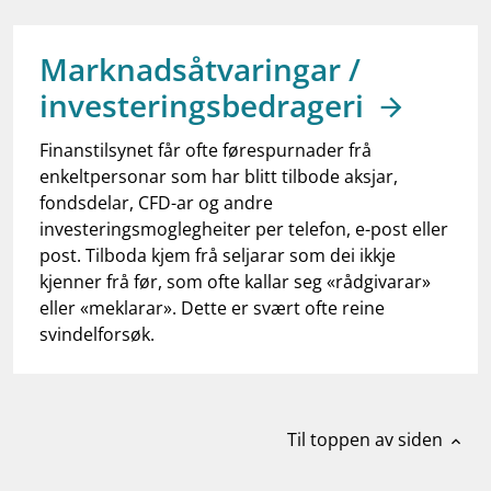
work_outline
Jobb hos oss
dashboard
Informasjon for investorer
Marknadsåtvaringar /
investeringsbedrageri
notifications_none
Abonner på nyhetsvarsel
Finanstilsynet får ofte førespurnader frå
enkeltpersonar som har blitt tilbode aksjar,
fondsdelar, CFD-ar og andre
investeringsmoglegheiter per telefon, e-post eller
post. Tilboda kjem frå seljarar som dei ikkje
kjenner frå før, som ofte kallar seg «rådgivarar»
eller «meklarar». Dette er svært ofte reine
svindelforsøk.
Til toppen av siden
expand_less