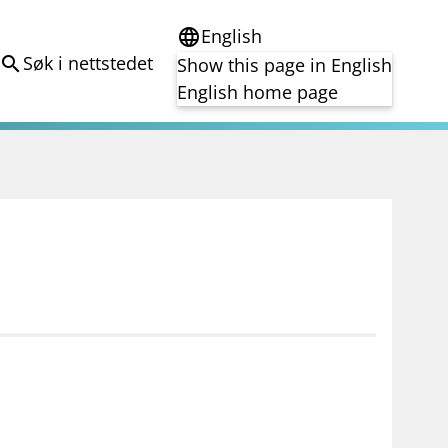
English
language
Søk i nettstedet
search
Show this page in English
English home page
e
Tema
Bærekraft
reg
DORA
Folkefinansiering
Kryptoeiendelsloven (MiCA)
Overtakelsestilbud
Alle tema
notifications_none
on for investorer
Abonner på nyhetsvarsel