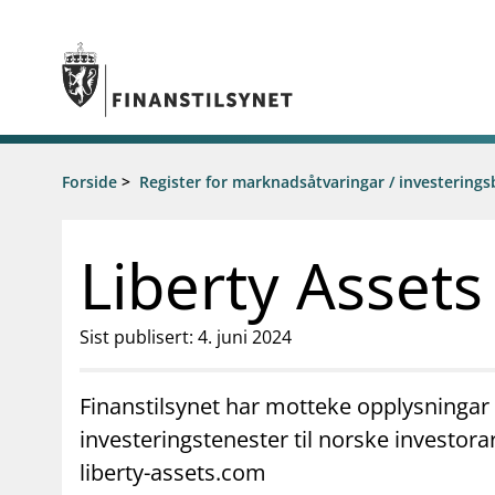
Gå til hovedinnhold
Gå til søkesiden
Tilsyn
Forside
>
Register for marknadsåtvaringar / investerings
Aktuelt
Tillatelser
Nyheter
Tilsyn og kontroll
Rundskriv/
Liberty Assets
Rapportere
Høringer
Regelverk
Brev
Tilsynsportalen
Foredrag
Sist publisert: 4. juni 2024
Vedtak om foretaksspesifikt kapitalkrav
Tilsynsrap
(pilar 2-krav) for enkeltbanker
Publikasjo
Åtvaringar om investeringsbedrageri
Finanstilsynet har motteke opplysningar 
Statistikk 
Kalender
investeringstenester til norske investorar
liberty-assets.com
supervisor_account
business
Forbrukerinformasjon
Om Finanstilsy