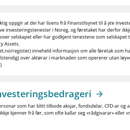
ilaktig oppgir at dei har lisens frå Finanstilsynet til å yte i
rive investeringstenester i Noreg, og føretaket har derfor ik
l over selskapet eller har godkjent tenestene som selskapet ti
rty Assets.
et.no/register) inneheld informasjon om alle føretak som har 
e fullstendig) over aktørar i marknaden som opererer utan løyv
r)
nvesteringsbedrageri
ersonar som har blitt tilbode aksjar, fondsdelar, CFD-ar og 
ikkje kjenner frå før, som ofte kallar seg «rådgivarar» eller 