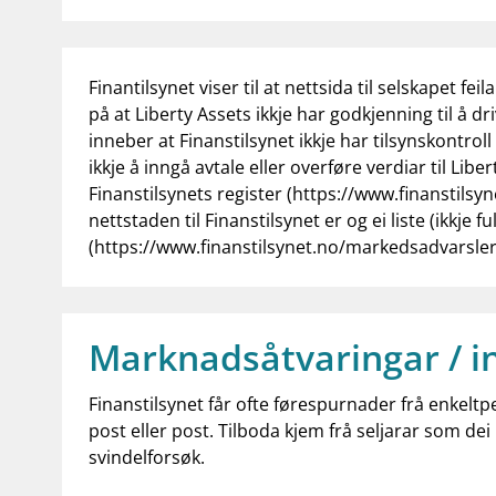
Finantilsynet viser til at nettsida til selskapet fe
på at Liberty Assets ikkje har godkjenning til å d
inneber at Finanstilsynet ikkje har tilsynskontrol
ikkje å inngå avtale eller overføre verdiar til Libe
Finanstilsynets register (https://www.finanstilsyn
nettstaden til Finanstilsynet er og ei liste (ikkj
(https://www.finanstilsynet.no/markedsadvarsle
Marknadsåtvaringar / i
Finanstilsynet får ofte førespurnader frå enkeltp
post eller post. Tilboda kjem frå seljarar som dei 
svindelforsøk.