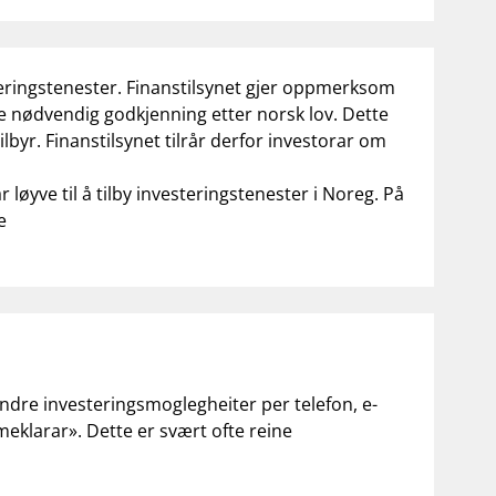
nvesteringstenester. Finanstilsynet gjer oppmerksom
kje nødvendig godkjenning etter norsk lov. Dette
lbyr. Finanstilsynet tilrår derfor investorar om
løyve til å tilby investeringstenester i Noreg. På
e
andre investeringsmoglegheiter per telefon, e-
«meklarar». Dette er svært ofte reine