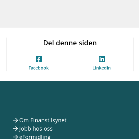
Del denne siden
Facebook
LinkedIn
Om Finanstilsynet
arrow_forward
Jobb hos oss
arrow_forward
eFormidling
arrow_forward