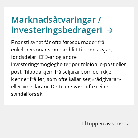
work_outline
Jobb hos oss
dashboard
Informasjon for investorer
Marknadsåtvaringar /
investeringsbedrageri
notifications_none
Abonner på nyhetsvarsel
Finanstilsynet får ofte førespurnader frå
enkeltpersonar som har blitt tilbode aksjar,
fondsdelar, CFD-ar og andre
investeringsmoglegheiter per telefon, e-post eller
post. Tilboda kjem frå seljarar som dei ikkje
kjenner frå før, som ofte kallar seg «rådgivarar»
eller «meklarar». Dette er svært ofte reine
svindelforsøk.
Til toppen av siden
expand_less