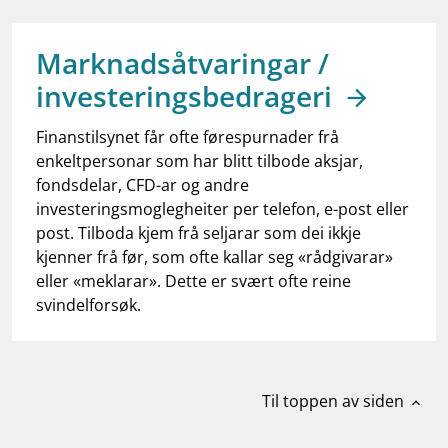
work_outline
Jobb hos oss
dashboard
Informasjon for investorer
Marknadsåtvaringar /
investeringsbedrageri
notifications_none
Abonner på nyhetsvarsel
Finanstilsynet får ofte førespurnader frå
enkeltpersonar som har blitt tilbode aksjar,
fondsdelar, CFD-ar og andre
investeringsmoglegheiter per telefon, e-post eller
post. Tilboda kjem frå seljarar som dei ikkje
kjenner frå før, som ofte kallar seg «rådgivarar»
eller «meklarar». Dette er svært ofte reine
svindelforsøk.
Til toppen av siden
expand_less