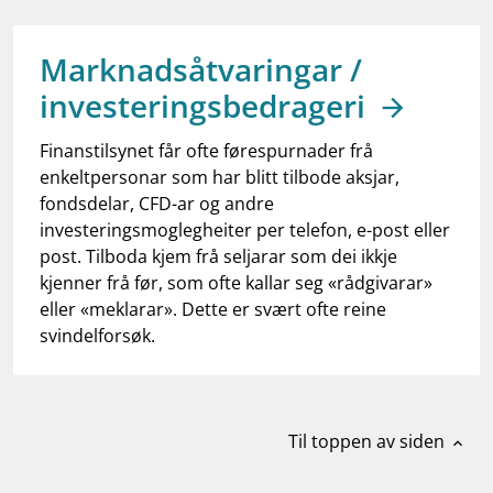
work_outline
Jobb hos oss
dashboard
Informasjon for investorer
Marknadsåtvaringar /
investeringsbedrageri
notifications_none
Abonner på nyhetsvarsel
Finanstilsynet får ofte førespurnader frå
enkeltpersonar som har blitt tilbode aksjar,
fondsdelar, CFD-ar og andre
investeringsmoglegheiter per telefon, e-post eller
post. Tilboda kjem frå seljarar som dei ikkje
kjenner frå før, som ofte kallar seg «rådgivarar»
eller «meklarar». Dette er svært ofte reine
svindelforsøk.
Til toppen av siden
expand_less