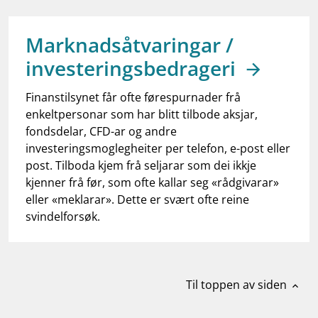
work_outline
Jobb hos oss
dashboard
Informasjon for investorer
Marknadsåtvaringar /
investeringsbedrageri
notifications_none
Abonner på nyhetsvarsel
Finanstilsynet får ofte førespurnader frå
enkeltpersonar som har blitt tilbode aksjar,
fondsdelar, CFD-ar og andre
investeringsmoglegheiter per telefon, e-post eller
post. Tilboda kjem frå seljarar som dei ikkje
kjenner frå før, som ofte kallar seg «rådgivarar»
eller «meklarar». Dette er svært ofte reine
svindelforsøk.
Til toppen av siden
expand_less