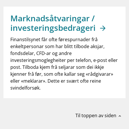
work_outline
Jobb hos oss
dashboard
Informasjon for investorer
Marknadsåtvaringar /
investeringsbedrageri
notifications_none
Abonner på nyhetsvarsel
Finanstilsynet får ofte førespurnader frå
enkeltpersonar som har blitt tilbode aksjar,
fondsdelar, CFD-ar og andre
investeringsmoglegheiter per telefon, e-post eller
post. Tilboda kjem frå seljarar som dei ikkje
kjenner frå før, som ofte kallar seg «rådgivarar»
eller «meklarar». Dette er svært ofte reine
svindelforsøk.
Til toppen av siden
expand_less