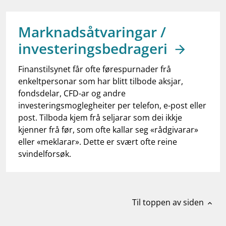
work_outline
Jobb hos oss
dashboard
Informasjon for investorer
Marknadsåtvaringar /
investeringsbedrageri
notifications_none
Abonner på nyhetsvarsel
Finanstilsynet får ofte førespurnader frå
enkeltpersonar som har blitt tilbode aksjar,
fondsdelar, CFD-ar og andre
investeringsmoglegheiter per telefon, e-post eller
post. Tilboda kjem frå seljarar som dei ikkje
kjenner frå før, som ofte kallar seg «rådgivarar»
eller «meklarar». Dette er svært ofte reine
svindelforsøk.
Til toppen av siden
expand_less