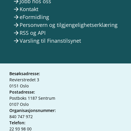
Jobb hos oss
arrow_forward
Kontakt
arrow_forward
eFormidling
arrow_forward
Personvern og tilgjengelighetserklæring
arrow_forward
RSS og API
arrow_forward
Varsling til Finanstilsynet
arrow_forward
Besøksadresse:
Revierstredet 3
0151 Oslo
Postadresse:
Postboks 1187 Sentrum
0107 Oslo
Organisasjonsnummer:
840 747 972
Telefon:
22 93 98 00