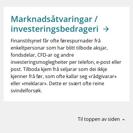
work_outline
Jobb hos oss
dashboard
Informasjon for investorer
Marknadsåtvaringar /
investeringsbedrageri
notifications_none
Abonner på nyhetsvarsel
Finanstilsynet får ofte førespurnader frå
enkeltpersonar som har blitt tilbode aksjar,
fondsdelar, CFD-ar og andre
investeringsmoglegheiter per telefon, e-post eller
post. Tilboda kjem frå seljarar som dei ikkje
kjenner frå før, som ofte kallar seg «rådgivarar»
eller «meklarar». Dette er svært ofte reine
svindelforsøk.
Til toppen av siden
expand_less