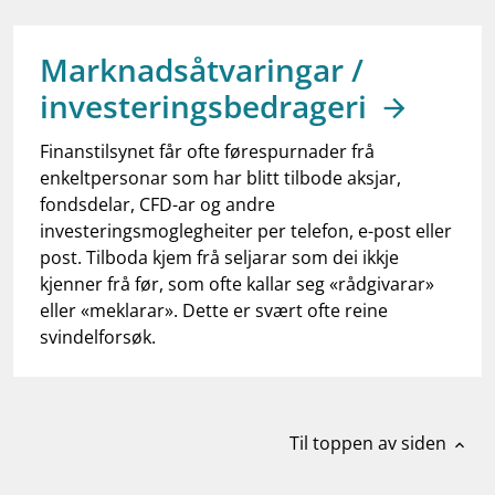
work_outline
Jobb hos oss
dashboard
Informasjon for investorer
Marknadsåtvaringar /
investeringsbedrageri
notifications_none
Abonner på nyhetsvarsel
Finanstilsynet får ofte førespurnader frå
enkeltpersonar som har blitt tilbode aksjar,
fondsdelar, CFD-ar og andre
investeringsmoglegheiter per telefon, e-post eller
post. Tilboda kjem frå seljarar som dei ikkje
kjenner frå før, som ofte kallar seg «rådgivarar»
eller «meklarar». Dette er svært ofte reine
svindelforsøk.
Til toppen av siden
expand_less