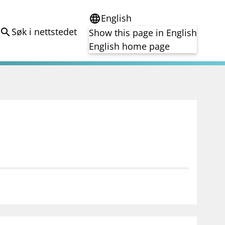
English
language
Søk i nettstedet
search
Show this page in English
English home page
e
Tema
Bærekraft
reg
DORA
Folkefinansiering
Kryptoeiendelsloven (MiCA)
Overtakelsestilbud
Alle tema
notifications_none
on for investorer
Abonner på nyhetsvarsel