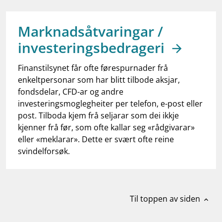
work_outline
Jobb hos oss
dashboard
Informasjon for investorer
Marknadsåtvaringar /
investeringsbedrageri
notifications_none
Abonner på nyhetsvarsel
Finanstilsynet får ofte førespurnader frå
enkeltpersonar som har blitt tilbode aksjar,
fondsdelar, CFD-ar og andre
investeringsmoglegheiter per telefon, e-post eller
post. Tilboda kjem frå seljarar som dei ikkje
kjenner frå før, som ofte kallar seg «rådgivarar»
eller «meklarar». Dette er svært ofte reine
svindelforsøk.
Til toppen av siden
expand_less