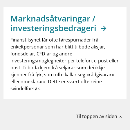
work_outline
Jobb hos oss
dashboard
Informasjon for investorer
Marknadsåtvaringar /
investeringsbedrageri
notifications_none
Abonner på nyhetsvarsel
Finanstilsynet får ofte førespurnader frå
enkeltpersonar som har blitt tilbode aksjar,
fondsdelar, CFD-ar og andre
investeringsmoglegheiter per telefon, e-post eller
post. Tilboda kjem frå seljarar som dei ikkje
kjenner frå før, som ofte kallar seg «rådgivarar»
eller «meklarar». Dette er svært ofte reine
svindelforsøk.
Til toppen av siden
expand_less