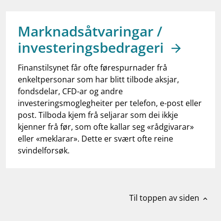
work_outline
Jobb hos oss
dashboard
Informasjon for investorer
Marknadsåtvaringar /
investeringsbedrageri
notifications_none
Abonner på nyhetsvarsel
Finanstilsynet får ofte førespurnader frå
enkeltpersonar som har blitt tilbode aksjar,
fondsdelar, CFD-ar og andre
investeringsmoglegheiter per telefon, e-post eller
post. Tilboda kjem frå seljarar som dei ikkje
kjenner frå før, som ofte kallar seg «rådgivarar»
eller «meklarar». Dette er svært ofte reine
svindelforsøk.
Til toppen av siden
expand_less