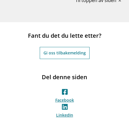
Til toppen av siden
expand_less
Fant du det du lette etter?
Gi oss tilbakemelding
Del denne siden
Facebook
LinkedIn