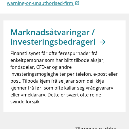
work_outline
warning-on-unauthorised-firm
Jobb hos oss
dashboard
Informasjon for investorer
notifications_none
Abonner på nyhetsvarsel
Marknadsåtvaringar /
investeringsbedrageri
Finanstilsynet får ofte førespurnader frå
enkeltpersonar som har blitt tilbode aksjar,
fondsdelar, CFD-ar og andre
investeringsmoglegheiter per telefon, e-post eller
post. Tilboda kjem frå seljarar som dei ikkje
kjenner frå før, som ofte kallar seg «rådgivarar»
eller «meklarar». Dette er svært ofte reine
svindelforsøk.