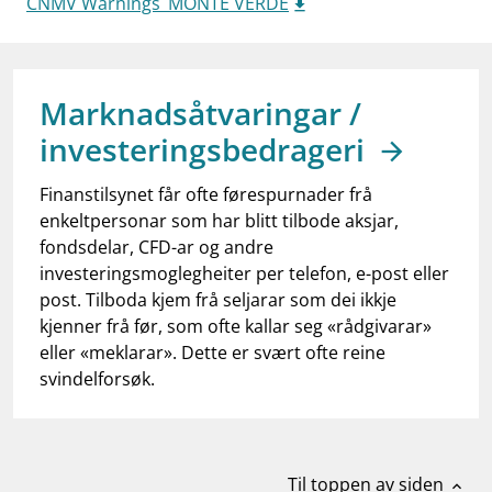
CNMV Warnings_MONTE VERDE
work_outline
Jobb hos oss
dashboard
Informasjon for investorer
notifications_none
Marknadsåtvaringar /
Abonner på nyhetsvarsel
investeringsbedrageri
Finanstilsynet får ofte førespurnader frå
enkeltpersonar som har blitt tilbode aksjar,
fondsdelar, CFD-ar og andre
investeringsmoglegheiter per telefon, e-post eller
post. Tilboda kjem frå seljarar som dei ikkje
kjenner frå før, som ofte kallar seg «rådgivarar»
eller «meklarar». Dette er svært ofte reine
svindelforsøk.
Til toppen av siden
expand_less