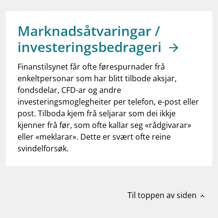
work_outline
Jobb hos oss
dashboard
Informasjon for investorer
Marknadsåtvaringar /
investeringsbedrageri
notifications_none
Abonner på nyhetsvarsel
Finanstilsynet får ofte førespurnader frå
enkeltpersonar som har blitt tilbode aksjar,
fondsdelar, CFD-ar og andre
investeringsmoglegheiter per telefon, e-post eller
post. Tilboda kjem frå seljarar som dei ikkje
kjenner frå før, som ofte kallar seg «rådgivarar»
eller «meklarar». Dette er svært ofte reine
svindelforsøk.
Til toppen av siden
expand_less