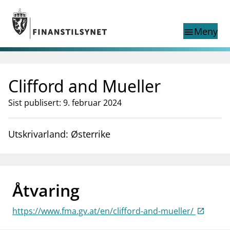
Gå til hovedinnhold
Gå til søkesiden
Meny
menu
Show this page in
Søk i
search
language
Clifford and Mueller
English
nettstedet
English
English home page
Sist publisert: 9. februar 2024
Tilsyn
Aktuelt
Utskrivarland: Østerrike
Finanstilsynets registre
Tema
supervisor_account
Forbrukerinformasjon
Åtvaring
business
Om Finanstilsynet
https://www.fma.gv.at/en/clifford-and-mueller/
mail_outline
Kontakt oss