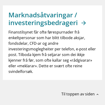
work_outline
Jobb hos oss
dashboard
Informasjon for investorer
Marknadsåtvaringar /
investeringsbedrageri
notifications_none
Abonner på nyhetsvarsel
Finanstilsynet får ofte førespurnader frå
enkeltpersonar som har blitt tilbode aksjar,
fondsdelar, CFD-ar og andre
investeringsmoglegheiter per telefon, e-post eller
post. Tilboda kjem frå seljarar som dei ikkje
kjenner frå før, som ofte kallar seg «rådgivarar»
eller «meklarar». Dette er svært ofte reine
svindelforsøk.
Til toppen av siden
expand_less