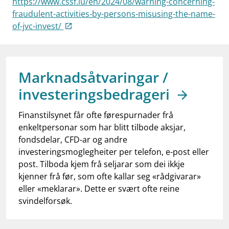
https://www.cssf.lu/en/2024/08/warning-concerning-
work_outline
Jobb hos oss
fraudulent-activities-by-persons-misusing-the-name-
of-jvc-invest/
dashboard
Informasjon for investorer
notifications_none
Abonner på nyhetsvarsel
Marknadsåtvaringar /
investeringsbedrageri
Finanstilsynet får ofte førespurnader frå
enkeltpersonar som har blitt tilbode aksjar,
fondsdelar, CFD-ar og andre
investeringsmoglegheiter per telefon, e-post eller
post. Tilboda kjem frå seljarar som dei ikkje
kjenner frå før, som ofte kallar seg «rådgivarar»
eller «meklarar». Dette er svært ofte reine
svindelforsøk.