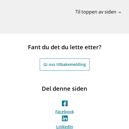
Til toppen av siden
expand_less
Fant du det du lette etter?
Gi oss tilbakemelding
Del denne siden
Facebook
LinkedIn