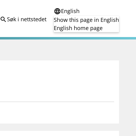
English
language
Søk i nettstedet
search
Show this page in English
English home page
e
Tema
Bærekraft
reg
DORA
Folkefinansiering
Kryptoeiendelsloven (MiCA)
Overtakelsestilbud
Alle tema
notifications_none
on for investorer
Abonner på nyhetsvarsel