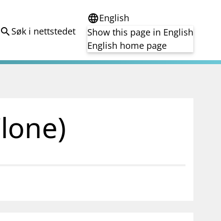
English
language
Søk i nettstedet
search
Show this page in English
English home page
e
Tema
Bærekraft
reg
DORA
Clone)
Folkefinansiering
Kryptoeiendelsloven (MiCA)
Overtakelsestilbud
Alle tema
notifications_none
on for investorer
Abonner på nyhetsvarsel