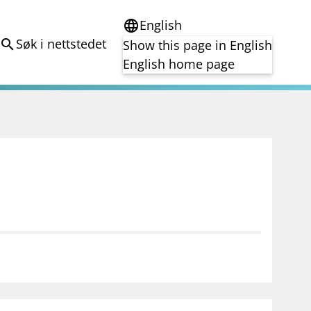
English
language
Søk i nettstedet
search
Show this page in English
English home page
e
Tema
Bærekraft
reg
DORA
Folkefinansiering
Kryptoeiendelsloven (MiCA)
Overtakelsestilbud
Alle tema
notifications_none
on for investorer
Abonner på nyhetsvarsel