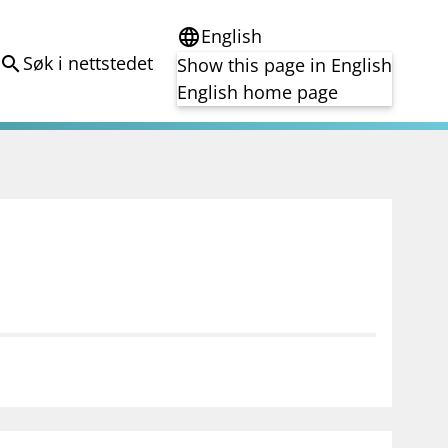
English
language
Søk i nettstedet
search
Show this page in English
English home page
e
Tema
Bærekraft
reg
DORA
Folkefinansiering
Kryptoeiendelsloven (MiCA)
Overtakelsestilbud
Alle tema
notifications_none
on for investorer
Abonner på nyhetsvarsel