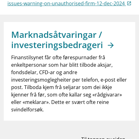
work_outline
issues-warning-on-unauthorised-firm-12-dec-2024
Jobb hos oss
dashboard
Informasjon for investorer
notifications_none
Abonner på nyhetsvarsel
Marknadsåtvaringar /
investeringsbedrageri
Finanstilsynet får ofte førespurnader frå
enkeltpersonar som har blitt tilbode aksjar,
fondsdelar, CFD-ar og andre
investeringsmoglegheiter per telefon, e-post eller
post. Tilboda kjem frå seljarar som dei ikkje
kjenner frå før, som ofte kallar seg «rådgivarar»
eller «meklarar». Dette er svært ofte reine
svindelforsøk.