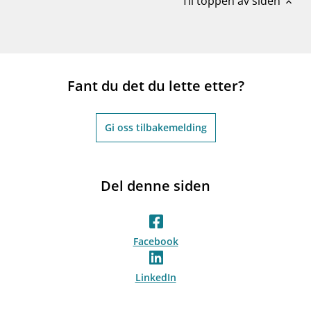
Til toppen av siden
expand_less
Fant du det du lette etter?
Gi oss tilbakemelding
Del denne siden
Facebook
LinkedIn