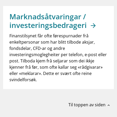
work_outline
Jobb hos oss
dashboard
Informasjon for investorer
Marknadsåtvaringar /
investeringsbedrageri
notifications_none
Abonner på nyhetsvarsel
Finanstilsynet får ofte førespurnader frå
enkeltpersonar som har blitt tilbode aksjar,
fondsdelar, CFD-ar og andre
investeringsmoglegheiter per telefon, e-post eller
post. Tilboda kjem frå seljarar som dei ikkje
kjenner frå før, som ofte kallar seg «rådgivarar»
eller «meklarar». Dette er svært ofte reine
svindelforsøk.
Til toppen av siden
expand_less