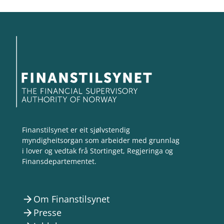
Finanstilsynet er eit sjølvstendig
myndigheitsorgan som arbeider med grunnlag
i lover og vedtak frå Stortinget, Regjeringa og
Finansdepartementet.
Om Finanstilsynet
arrow_forward
Presse
arrow_forward