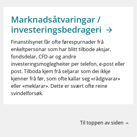
work_outline
Jobb hos oss
dashboard
Informasjon for investorer
Marknadsåtvaringar /
investeringsbedrageri
notifications_none
Abonner på nyhetsvarsel
Finanstilsynet får ofte førespurnader frå
enkeltpersonar som har blitt tilbode aksjar,
fondsdelar, CFD-ar og andre
investeringsmoglegheiter per telefon, e-post eller
post. Tilboda kjem frå seljarar som dei ikkje
kjenner frå før, som ofte kallar seg «rådgivarar»
eller «meklarar». Dette er svært ofte reine
svindelforsøk.
Til toppen av siden
expand_less