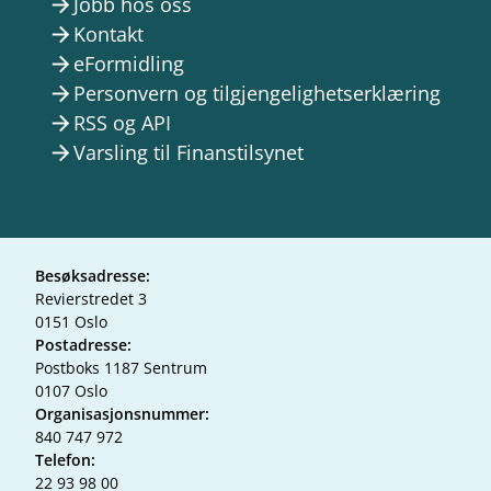
Jobb hos oss
arrow_forward
Kontakt
arrow_forward
eFormidling
arrow_forward
Personvern og tilgjengelighetserklæring
arrow_forward
RSS og API
arrow_forward
Varsling til Finanstilsynet
arrow_forward
Besøksadresse:
Revierstredet 3
0151 Oslo
Postadresse:
Postboks 1187 Sentrum
0107 Oslo
Organisasjonsnummer:
840 747 972
Telefon:
22 93 98 00