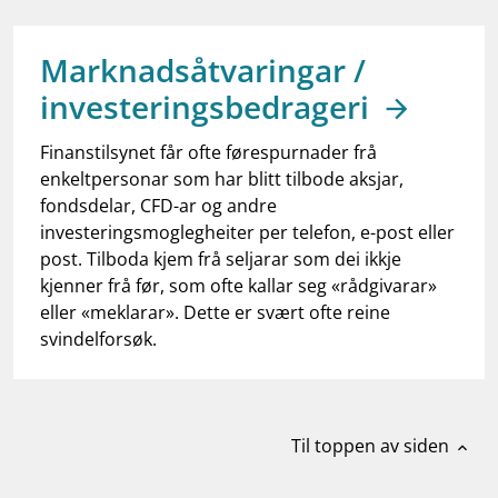
work_outline
Jobb hos oss
dashboard
Informasjon for investorer
Marknadsåtvaringar /
investeringsbedrageri
notifications_none
Abonner på nyhetsvarsel
Finanstilsynet får ofte førespurnader frå
enkeltpersonar som har blitt tilbode aksjar,
fondsdelar, CFD-ar og andre
investeringsmoglegheiter per telefon, e-post eller
post. Tilboda kjem frå seljarar som dei ikkje
kjenner frå før, som ofte kallar seg «rådgivarar»
eller «meklarar». Dette er svært ofte reine
svindelforsøk.
Til toppen av siden
expand_less