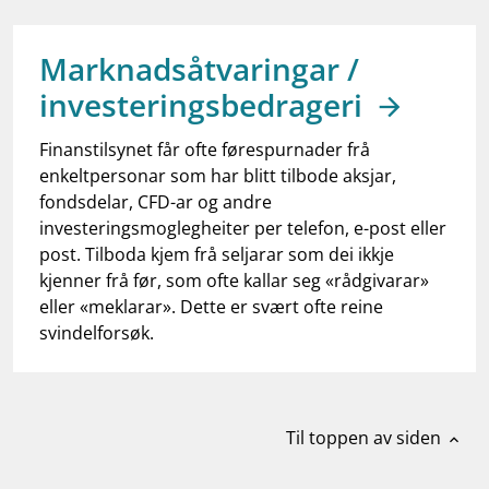
work_outline
Jobb hos oss
dashboard
Informasjon for investorer
Marknadsåtvaringar /
investeringsbedrageri
notifications_none
Abonner på nyhetsvarsel
Finanstilsynet får ofte førespurnader frå
enkeltpersonar som har blitt tilbode aksjar,
fondsdelar, CFD-ar og andre
investeringsmoglegheiter per telefon, e-post eller
post. Tilboda kjem frå seljarar som dei ikkje
kjenner frå før, som ofte kallar seg «rådgivarar»
eller «meklarar». Dette er svært ofte reine
svindelforsøk.
Til toppen av siden
expand_less