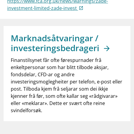
https://www.fca.org.uk/news/warnings/zade-
work_outline
Jobb hos oss
investment-limited-zade-invest
dashboard
Informasjon for investorer
notifications_none
Abonner på nyhetsvarsel
Marknadsåtvaringar /
investeringsbedrageri
Finanstilsynet får ofte førespurnader frå
enkeltpersonar som har blitt tilbode aksjar,
fondsdelar, CFD-ar og andre
investeringsmoglegheiter per telefon, e-post eller
post. Tilboda kjem frå seljarar som dei ikkje
kjenner frå før, som ofte kallar seg «rådgivarar»
eller «meklarar». Dette er svært ofte reine
svindelforsøk.