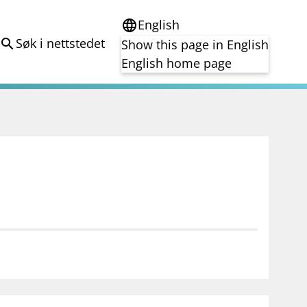
English
language
Søk i nettstedet
search
Show this page in English
English home page
e
Tema
Bærekraft
reg
DORA
Folkefinansiering
Kryptoeiendelsloven (MiCA)
Overtakelsestilbud
Alle tema
notifications_none
on for investorer
Abonner på nyhetsvarsel